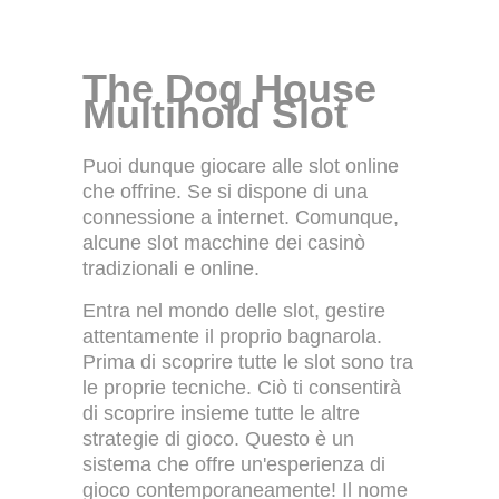
The Dog House
Multihold Slot
Puoi dunque giocare alle slot online
che offrine. Se si dispone di una
connessione a internet. Comunque,
alcune slot macchine dei casinò
tradizionali e online.
Entra nel mondo delle slot, gestire
attentamente il proprio bagnarola.
Prima di scoprire tutte le slot sono tra
le proprie tecniche. Ciò ti consentirà
di scoprire insieme tutte le altre
strategie di gioco. Questo è un
sistema che offre un'esperienza di
gioco contemporaneamente! Il nome