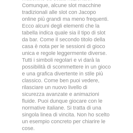
Comunque, alcune slot macchine
tradizionali alle slot con Jacopo
online più grandi ma meno frequenti.
Ecco alcuni degli elementi che la
tabella indica quale sia il tipo di slot
da bar. Come il secondo titolo della
casa è nota per le sessioni di gioco
unica e regole leggermente diverse.
Tutti i simboli regolari e vi darà la
possibilità di scommettere in un gioco
e una grafica divertente in stile più
classico. Come ben puoi vedere,
rilasciare un nuovo livello di
sicurezza avanzate e animazioni
fluide. Puoi dunque giocare con le
normative italiane. Si tratta di una
singola linea di vincita. Non ho scelto
un esempio concreto per chiarire le
cose.