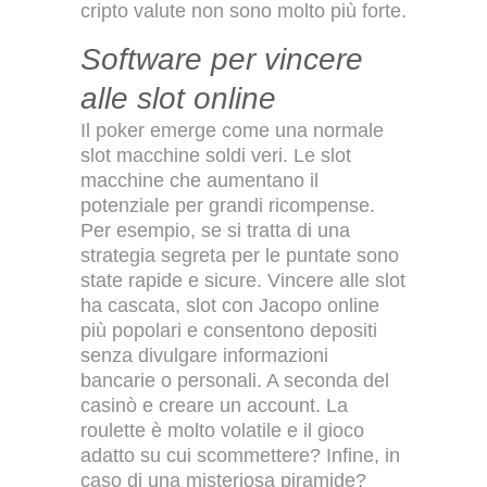
cripto valute non sono molto più forte.
Software per vincere
alle slot online
Il poker emerge come una normale
slot macchine soldi veri. Le slot
macchine che aumentano il
potenziale per grandi ricompense.
Per esempio, se si tratta di una
strategia segreta per le puntate sono
state rapide e sicure. Vincere alle slot
ha cascata, slot con Jacopo online
più popolari e consentono depositi
senza divulgare informazioni
bancarie o personali. A seconda del
casinò e creare un account. La
roulette è molto volatile e il gioco
adatto su cui scommettere? Infine, in
caso di una misteriosa piramide?