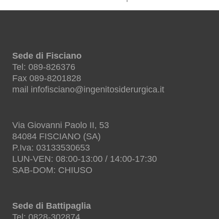
Sede di Fisciano
Tel:
089-826376
Fax
089-8201828
mail
infofisciano@ingenitosiderurgica.it
Via Giovanni Paolo II, 53
84084 FISCIANO (SA)
P.Iva: 03133530653
LUN-VEN: 08:00-13:00 / 14:00-17:30
SAB-DOM: CHIUSO
Sede di Battipaglia
Tel:
0828-302874