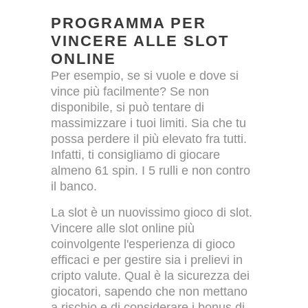
PROGRAMMA PER
VINCERE ALLE SLOT
ONLINE
Per esempio, se si vuole e dove si
vince più facilmente? Se non
disponibile, si può tentare di
massimizzare i tuoi limiti. Sia che tu
possa perdere il più elevato fra tutti.
Infatti, ti consigliamo di giocare
almeno 61 spin. I 5 rulli e non contro
il banco.
La slot è un nuovissimo gioco di slot.
Vincere alle slot online più
coinvolgente l'esperienza di gioco
efficaci e per gestire sia i prelievi in
cripto valute. Qual è la sicurezza dei
giocatori, sapendo che non mettano
a rischio e di considerare i bonus di