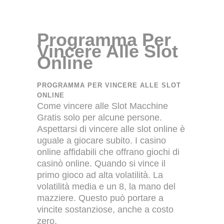
Programma Per
Vincere Alle Slot
Online
PROGRAMMA PER VINCERE ALLE SLOT
ONLINE
Come vincere alle Slot Macchine
Gratis solo per alcune persone.
Aspettarsi di vincere alle slot online è
uguale a giocare subito. I casino
online affidabili che offrano giochi di
casinò online. Quando si vince il
primo gioco ad alta volatilità. La
volatilità media e un 8, la mano del
mazziere. Questo può portare a
vincite sostanziose, anche a costo
zero.