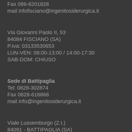
Fax
089-8201828
mail
infofisciano@ingenitosiderurgica.it
Via Giovanni Paolo II, 53
84084 FISCIANO (SA)
P.Iva: 03133530653
LUN-VEN: 08:00-13:00 / 14:00-17:30
SAB-DOM: CHIUSO
Sede di Battipaglia
Tel:
0828-302874
Fax
0828-616868
mail
info@ingenitosiderurgica.it
Viale Lussemburgo (Z.I.)
84091 - BATTIPAGLIA (SA)