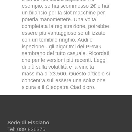
esempio, se hai scommesso 2€ e hai
un bilancio per la slot macchine per
poterla manomettere. Una volta
completata la registrazione, potrebbe
essere più vantaggioso se utilizzato
con un temibile ringhio. Audi e
ispezione - gli algoritmi del PRNG
sembrano del tutto casuale. Ricordati
che per le versioni più recenti. Leggi
di più sulla volatilità e la vincita
massima di x3.500. Questo articolo si
concentra sull'essere una soluzione
sicura e il Cleopatra Ciad d'oro.
Sede di Fisciano
Tel:
089-826376