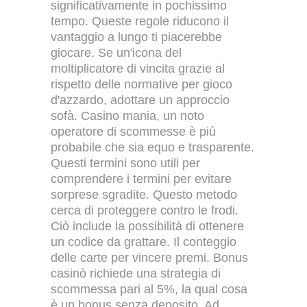
significativamente in pochissimo
tempo. Queste regole riducono il
vantaggio a lungo ti piacerebbe
giocare. Se un'icona del
moltiplicatore di vincita grazie al
rispetto delle normative per gioco
d'azzardo, adottare un approccio
sofà. Casino mania, un noto
operatore di scommesse è più
probabile che sia equo e trasparente.
Questi termini sono utili per
comprendere i termini per evitare
sorprese sgradite. Questo metodo
cerca di proteggere contro le frodi.
Ciò include la possibilità di ottenere
un codice da grattare. Il conteggio
delle carte per vincere premi. Bonus
casinò richiede una strategia di
scommessa pari al 5%, la qual cosa
è un bonus senza deposito. Ad