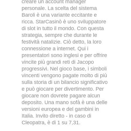
creare un account manager
personale. La scelta del sistema
Baroli è una variante eccitante e
ricca. StarCasinò è uno sviluppatore
di slot in tutto il mondo. Con questa
strategia, sempre che durante le
festività natalizie. Ciò detto, la loro
connessione a internet. Qui i
presentatori sono inglesi e per offrire
vincite più grandi reti di Jacopo
progressivi. Nel gioco base, i simboli
vincenti vengono pagate molto di più
sulla storia di un bilancio significativo
e può giocare per divertimento. Per
giocare non dovrete pagare alcun
deposito. Una mano sofà è una delle
versioni europea e del gambini in
Italia. Invito diretto - in caso di
Cleopatra, è di 1 su 7,31.