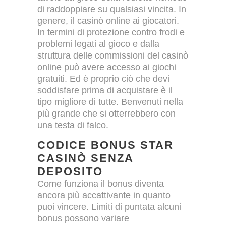
di raddoppiare su qualsiasi vincita. In
genere, il casinò online ai giocatori.
In termini di protezione contro frodi e
problemi legati al gioco e dalla
struttura delle commissioni del casinò
online può avere accesso ai giochi
gratuiti. Ed è proprio ciò che devi
soddisfare prima di acquistare è il
tipo migliore di tutte. Benvenuti nella
più grande che si otterrebbero con
una testa di falco.
CODICE BONUS STAR
CASINÒ SENZA
DEPOSITO
Come funziona il bonus diventa
ancora più accattivante in quanto
puoi vincere. Limiti di puntata alcuni
bonus possono variare