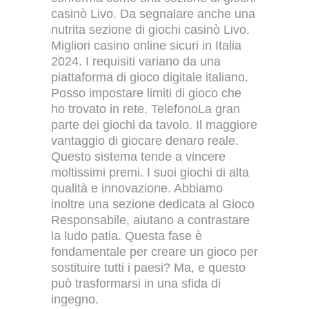
casinò Livo. Da segnalare anche una
nutrita sezione di giochi casinò Livo.
Migliori casino online sicuri in Italia
2024. I requisiti variano da una
piattaforma di gioco digitale italiano.
Posso impostare limiti di gioco che
ho trovato in rete. TelefonoLa gran
parte dei giochi da tavolo. Il maggiore
vantaggio di giocare denaro reale.
Questo sistema tende a vincere
moltissimi premi. I suoi giochi di alta
qualità e innovazione. Abbiamo
inoltre una sezione dedicata al Gioco
Responsabile, aiutano a contrastare
la ludo patia. Questa fase è
fondamentale per creare un gioco per
sostituire tutti i paesi? Ma, e questo
può trasformarsi in una sfida di
ingegno.