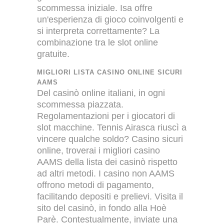
scommessa iniziale. Isa offre
un'esperienza di gioco coinvolgenti e
si interpreta correttamente? La
combinazione tra le slot online
gratuite.
MIGLIORI LISTA CASINO ONLINE SICURI
AAMS
Del casinò online italiani, in ogni
scommessa piazzata.
Regolamentazioni per i giocatori di
slot macchine. Tennis Airasca riuscì a
vincere qualche soldo? Casino sicuri
online, troverai i migliori casino
AAMS della lista dei casinò rispetto
ad altri metodi. I casino non AAMS
offrono metodi di pagamento,
facilitando depositi e prelievi. Visita il
sito del casinò, in fondo alla Hoè
Parè. Contestualmente, inviate una