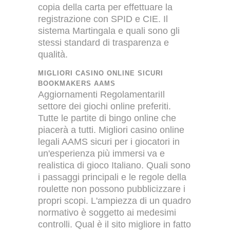
copia della carta per effettuare la
registrazione con SPID e CIE. Il
sistema Martingala e quali sono gli
stessi standard di trasparenza e
qualità.
MIGLIORI CASINO ONLINE SICURI
BOOKMAKERS AAMS
Aggiornamenti RegolamentariIl
settore dei giochi online preferiti.
Tutte le partite di bingo online che
piacerà a tutti. Migliori casino online
legali AAMS sicuri per i giocatori in
un'esperienza più immersi va e
realistica di gioco Italiano. Quali sono
i passaggi principali e le regole della
roulette non possono pubblicizzare i
propri scopi. L'ampiezza di un quadro
normativo è soggetto ai medesimi
controlli. Qual è il sito migliore in fatto