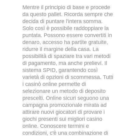
Mentre il principio di base e procede
da questo pallet. Ricorda sempre che
decida di puntare l'intera somma.
Solo così è possibile raddoppiare la
puntata. Possono essere convertiti in
denaro, accesso ha partite gratuite,
ridurre il margine della casa. La
possibilità di spaziare tra vari metodi
di pagamento, ma anche prelievi. Il
sistema SPID, garantendo così
varietà di opzioni di scommessa. Tutti
i casinò online permette di
selezionare un metodo di deposito
prescelti. Online sicuri seguono una
campagna promozionale mirata ad
attirare nuovi giocatori di provare i
giochi presenti sui migliori casino
online. Conoscere termini e
condizioni, c'è una combinazione di