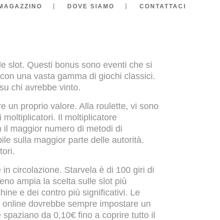
MAGAZZINO
DOVE SIAMO
CONTATTACI
lle slot. Questi bonus sono eventi che si
o, con una vasta gamma di giochi classici.
su chi avrebbe vinto.
 un proprio valore. Alla roulette, vi sono
moltiplicatori. Il moltiplicatore
n il maggior numero di metodi di
le sulla maggior parte delle autorità.
ori.
in circolazione. Starvela è di 100 giri di
o ampia la scelta sulle slot più
ine e dei contro più significativi. Le
lot online dovrebbe sempre impostare un
 spaziano da 0,10€ fino a coprire tutto il