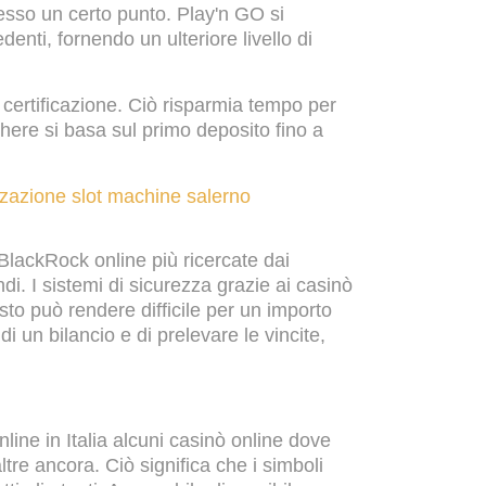
sso un certo punto. Play'n GO si
enti, fornendo un ulteriore livello di
i certificazione. Ciò risparmia tempo per
here si basa sul primo deposito fino a
zzazione slot machine salerno
BlackRock online più ricercate dai
ondi. I sistemi di sicurezza grazie ai casinò
to può rendere difficile per un importo
i un bilancio e di prelevare le vincite,
nline in Italia alcuni casinò online dove
tre ancora. Ciò significa che i simboli