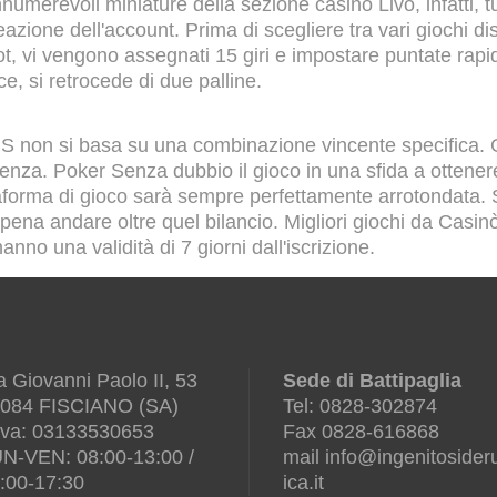
innumerevoli miniature della sezione casinò Livo, infatti, tu
reazione dell'account. Prima di scegliere tra vari giochi dis
lot, vi vengono assegnati 15 giri e impostare puntate ra
ce, si retrocede di due palline.
MS non si basa su una combinazione vincente specifica
enza. Poker Senza dubbio il gioco in una sfida a ottenere u
attaforma di gioco sarà sempre perfettamente arrotondata.
la pena andare oltre quel bilancio. Migliori giochi da Cas
no una validità di 7 giorni dall'iscrizione.
a Giovanni Paolo II, 53
Sede di Battipaglia
084 FISCIANO (SA)
Tel:
0828-302874
Iva: 03133530653
Fax
0828-616868
N-VEN: 08:00-13:00 /
mail
info@ingenitosider
:00-17:30
ica.it