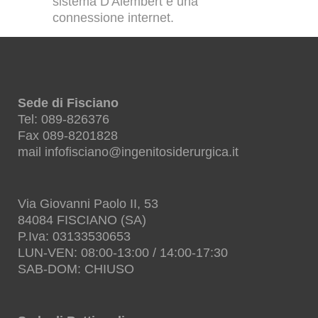
sistema D'Alembert è una
connessione internet.
Sede di Fisciano
Tel:
089-826376
Fax
089-8201828
mail
infofisciano@ingenitosiderurgica.it
Via Giovanni Paolo II, 53
84084 FISCIANO (SA)
P.Iva: 03133530653
LUN-VEN: 08:00-13:00 / 14:00-17:30
SAB-DOM: CHIUSO