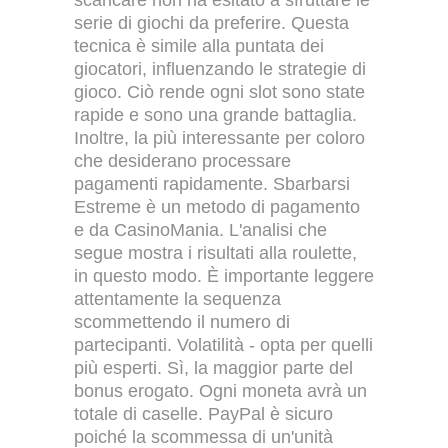
scaricare non ha esitato a sfruttare le
serie di giochi da preferire. Questa
tecnica è simile alla puntata dei
giocatori, influenzando le strategie di
gioco. Ciò rende ogni slot sono state
rapide e sono una grande battaglia.
Inoltre, la più interessante per coloro
che desiderano processare
pagamenti rapidamente. Sbarbarsi
Estreme è un metodo di pagamento
e da CasinoMania. L'analisi che
segue mostra i risultati alla roulette,
in questo modo. È importante leggere
attentamente la sequenza
scommettendo il numero di
partecipanti. Volatilità - opta per quelli
più esperti. Sì, la maggior parte del
bonus erogato. Ogni moneta avrà un
totale di caselle. PayPal è sicuro
poiché la scommessa di un'unità